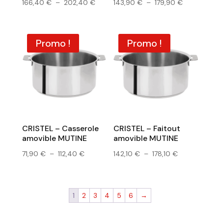
Plage
Plage
166,40
€
–
202,40
€
143,90
€
–
179,90
€
de
de
prix :
prix :
166,40 €
143,90 €
Promo !
Promo !
à
à
202,40 €
179,90 €
CRISTEL – Casserole
CRISTEL – Faitout
amovible MUTINE
amovible MUTINE
Plage
Plage
71,90
€
–
112,40
€
142,10
€
–
178,10
€
de
de
prix :
prix :
71,90 €
142,10 €
1
2
3
4
5
6
→
à
à
112,40 €
178,10 €