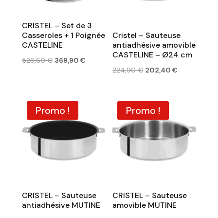
CRISTEL – Set de 3
Casseroles + 1 Poignée
Cristel – Sauteuse
CASTELINE
antiadhésive amovible
CASTELINE – Ø24 cm
Le
Le
528,60
€
369,90
€
Le
Le
224,90
€
202,40
€
prix
prix
prix
prix
initial
actuel
initial
actuel
était :
est :
était :
est :
Promo !
Promo !
528,60 €.
369,90 €.
224,90 €.
202,40 €.
CRISTEL – Sauteuse
CRISTEL – Sauteuse
antiadhésive MUTINE
amovible MUTINE