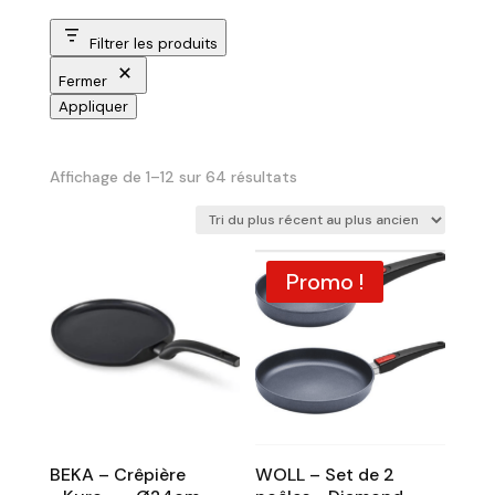
Filtrer les produits
Fermer
Appliquer
Trié
Affichage de 1–12 sur 64 résultats
du
plus
récent
Promo !
au
plus
ancien
BEKA – Crêpière
WOLL – Set de 2