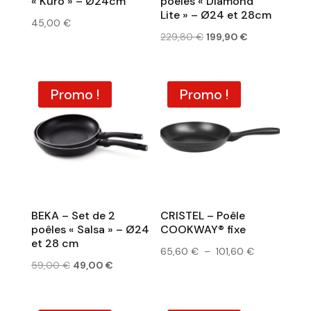
« Kuro » – Ø24cm
poêles « Diamond
Lite » – Ø24 et 28cm
45,00
€
Le
Le
229,80
€
199,90
€
prix
prix
initial
actuel
était :
est :
Promo !
Promo !
229,80 €.
199,90 €.
BEKA – Set de 2
CRISTEL – Poêle
poêles « Salsa » – Ø24
COOKWAY® fixe
et 28 cm
Plage
65,60
€
–
101,60
€
Le
Le
59,00
€
49,00
€
de
prix
prix
prix :
initial
actuel
65,60 €