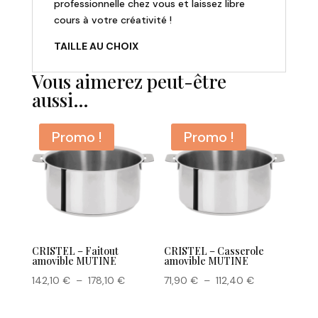
professionnelle chez vous et laissez libre
cours à votre créativité !
TAILLE AU CHOIX
Vous aimerez peut-être
aussi…
Promo !
Promo !
CRISTEL – Faitout
CRISTEL – Casserole
amovible MUTINE
amovible MUTINE
Plage
Plage
142,10
€
–
178,10
€
71,90
€
–
112,40
€
de
de
prix :
prix :