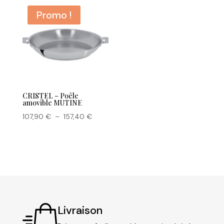
142,10 €
71,90 €
Promo !
à
à
178,10 €
112,40 €
CRISTEL – Poêle
amovible MUTINE
Plage
107,90
€
–
157,40
€
de
prix :
107,90 €
à
157,40 €
Livraison