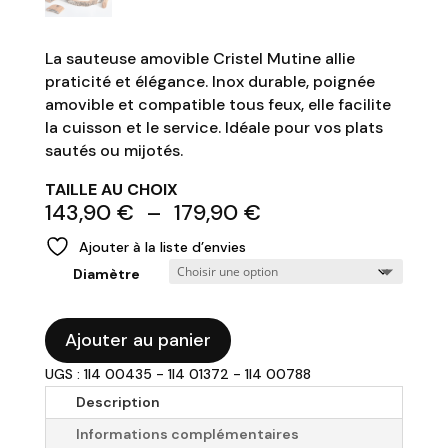
La sauteuse amovible Cristel Mutine allie
praticité et élégance. Inox durable, poignée
amovible et compatible tous feux, elle facilite
la cuisson et le service. Idéale pour vos plats
sautés ou mijotés.
TAILLE AU CHOIX
Plage
143,90
€
–
179,90
€
de
Ajouter à la liste d’envies
prix :
Diamètre
143,90 €
à
179,90 €
quantité
Ajouter au panier
de
UGS : 1I4 00435 - 1I4 01372 - 1I4 00788
CRISTEL
-
Description
Sauteuse
Informations complémentaires
amovible