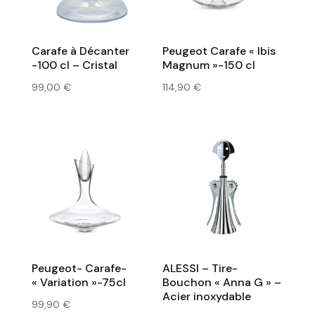
Carafe à Décanter
Peugeot Carafe « Ibis
-100 cl – Cristal
Magnum »-150 cl
99,00
€
114,90
€
Peugeot- Carafe-
ALESSI – Tire-
« Variation »-75cl
Bouchon « Anna G » –
Acier inoxydable
99,90
€