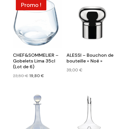
était :
est :
Promo !
23,80 €.
19,80 €.
CHEF&SOMMELIER –
ALESSI – Bouchon de
Gobelets Lima 35cl
bouteille « Noé »
(Lot de 6)
39,00
€
Le
Le
23,80
€
19,80
€
prix
prix
initial
actuel
était :
est :
23,80 €.
19,80 €.