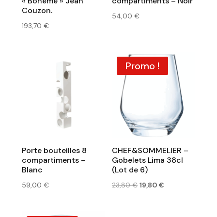
« Bohème » Jean
compartiments – Noir
Couzon.
54,00
€
193,70
€
Promo !
Porte bouteilles 8
CHEF&SOMMELIER –
compartiments –
Gobelets Lima 38cl
Blanc
(Lot de 6)
Le
Le
59,00
€
23,80
€
19,80
€
prix
prix
initial
actuel