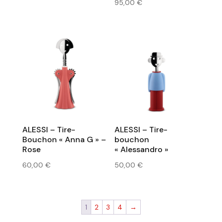
95,00
€
ALESSI – Tire-
ALESSI – Tire-
Bouchon « Anna G » –
bouchon
Rose
« Alessandro »
60,00
€
50,00
€
1
2
3
4
→