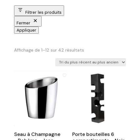
Filtrer les produits
Fermer
Appliquer
Trié
Affichage de 1–12 sur 42 résultats
du
plus
récent
au
plus
ancien
Seau à Champagne
Porte bouteilles 6