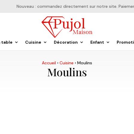
Nouveau : commandez directement sur notre site. Paiement en
a table
Cuisine
Décoration
Enfant
Promot
Accueil
›
Cuisine
›
Moulins
Moulins