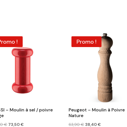
Promo !
Promo !
SI – Moulin à sel / poivre
Peugeot – Moulin à Poivre
ge
Nature
Le
Le
Le
Le
00
€
73,50
€
63,90
€
38,40
€