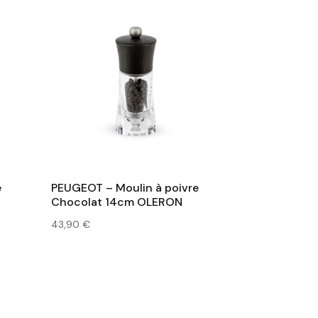
130,00 €.
78,00 €.
e
PEUGEOT – Moulin à poivre
Chocolat 14cm OLERON
43,90
€