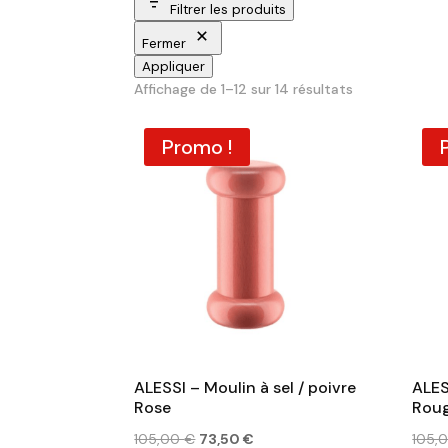
Filtrer les produits
Fermer
Appliquer
Trié
Affichage de 1–12 sur 14 résultats
du
plus
Promo !
récent
au
plus
ancien
ALESSI – Moulin à sel / poivre
ALES
Rose
Rou
Le
Le
105,00
€
73,50
€
105,