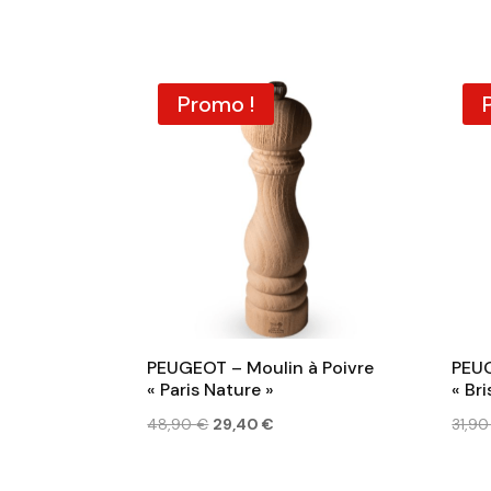
prix
prix
initial
actuel
était :
est :
Promo !
105,00 €.
73,50 €.
PEUGEOT – Moulin à Poivre
PEUG
« Paris Nature »
« Br
Le
Le
48,90
€
29,40
€
31,9
prix
prix
initial
actuel