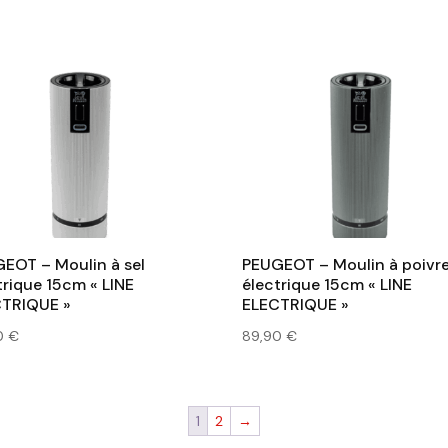
était :
est :
était :
est :
31,90 €.
27,10 €.
169,90 €.
136,00 €.
EOT – Moulin à sel
PEUGEOT – Moulin à poivr
trique 15cm « LINE
électrique 15cm « LINE
TRIQUE »
ELECTRIQUE »
0
€
89,90
€
1
2
→