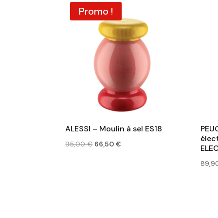
était :
est :
Promo !
48,90 €.
29,40 €.
ALESSI – Moulin à sel ES18
PEUG
élec
Le
Le
95,00
€
66,50
€
ELEC
prix
prix
89,9
initial
actuel
était :
est :
95,00 €.
66,50 €.