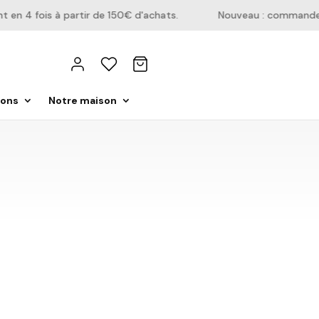
 4 fois à partir de 150€ d'achats.
Nouveau : commandez dir
ions
Notre maison