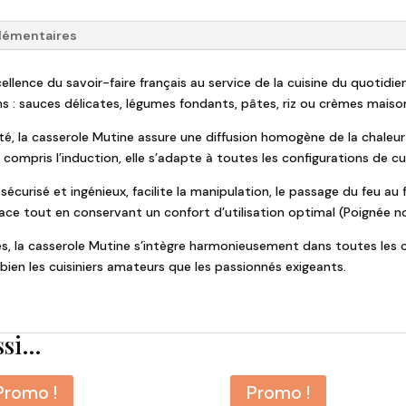
lémentaires
ellence du savoir-faire français au service de la cuisine du quotidien
ns : sauces délicates, légumes fondants, pâtes, riz ou crèmes maiso
té, la casserole Mutine assure une diffusion homogène de la chaleu
compris l’induction, elle s’adapte à toutes les configurations de cui
sécurisé et ingénieux, facilite la manipulation, le passage du feu 
ace tout en conservant un confort d’utilisation optimal (Poignée no
s, la casserole Mutine s’intègre harmonieusement dans toutes les cu
ien les cuisiniers amateurs que les passionnés exigeants.
ssi…
Promo !
Promo !