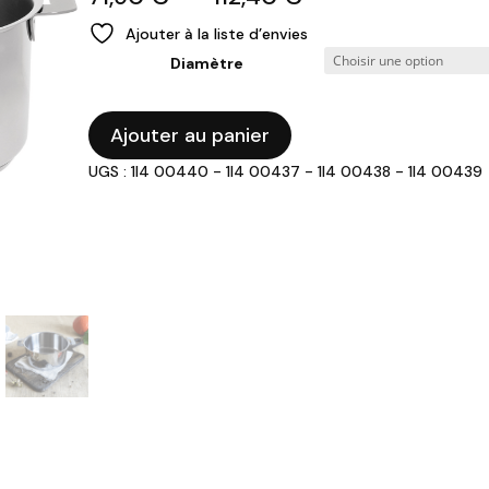
de
Ajouter à la liste d’envies
prix :
Diamètre
71,90 €
à
112,40 €
quantité
Ajouter au panier
de
UGS : 1I4 00440 - 1I4 00437 - 1I4 00438 - 1I4 00439
CRISTEL
-
Casserole
amovible
MUTINE