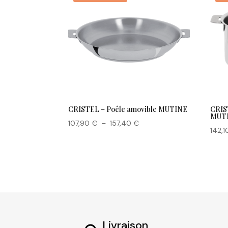
CRISTEL – Poêle amovible MUTINE
CRIS
MUT
Plage
107,90
€
–
157,40
€
142,
de
prix :
107,90 €
à
157,40 €
Livraison