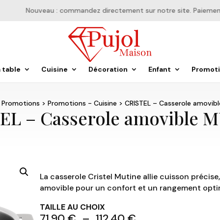
Nouveau : commandez directement sur notre site. Paiement en 
a table
Cuisine
Décoration
Enfant
Promot
>
Promotions
>
Promotions - Cuisine
> CRISTEL – Casserole amovib
EL – Casserole amovible 
La casserole Cristel Mutine allie cuisson précis
amovible pour un confort et un rangement optim
TAILLE AU CHOIX
Plage
71,90
€
–
112,40
€