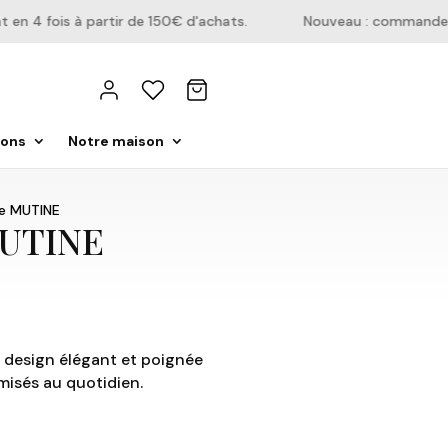
4 fois à partir de 150€ d'achats.
Nouveau : commandez dir
ions
Notre maison
le MUTINE
MUTINE
e, design élégant et poignée
isés au quotidien.