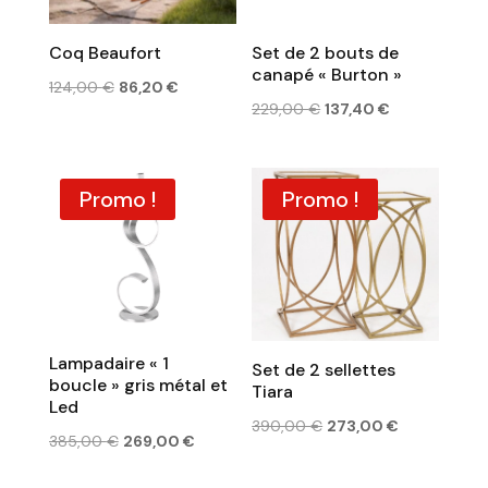
Coq Beaufort
Set de 2 bouts de
canapé « Burton »
Le
Le
124,00
€
86,20
€
Le
Le
229,00
€
137,40
€
prix
prix
prix
prix
initial
actuel
initial
actuel
était :
est :
était :
est :
Promo !
Promo !
124,00 €.
86,20 €.
229,00 €.
137,40 €.
Lampadaire « 1
Set de 2 sellettes
boucle » gris métal et
Tiara
Led
Le
Le
390,00
€
273,00
€
Le
Le
385,00
€
269,00
€
prix
prix
prix
prix
initial
actuel