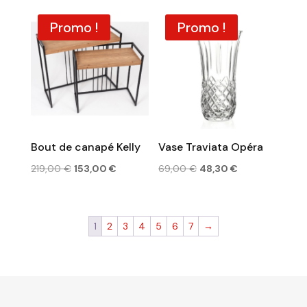
initial
actuel
était :
est :
était :
est :
Promo !
Promo !
390,00 €.
273,00 €.
385,00 €.
269,00 €.
Bout de canapé Kelly
Vase Traviata Opéra
Le
Le
Le
Le
219,00
€
153,00
€
69,00
€
48,30
€
prix
prix
prix
prix
initial
actuel
initial
actuel
était :
est :
était :
est :
1
2
3
4
5
6
7
→
219,00 €.
153,00 €.
69,00 €.
48,30 €.