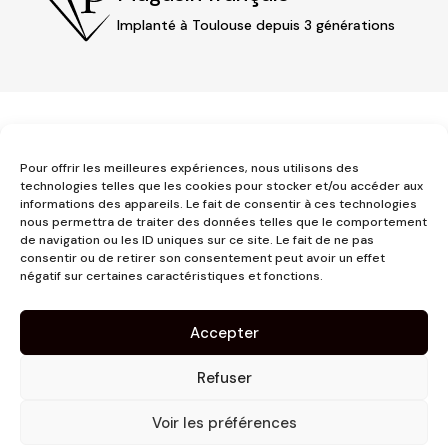
Implanté à Toulouse depuis 3 générations
Pour offrir les meilleures expériences, nous utilisons des
technologies telles que les cookies pour stocker et/ou accéder aux
informations des appareils. Le fait de consentir à ces technologies
3 place Jeanne d'Arc
nous permettra de traiter des données telles que le comportement
de navigation ou les ID uniques sur ce site. Le fait de ne pas
1er étage
consentir ou de retirer son consentement peut avoir un effet
31000 Toulouse
négatif sur certaines caractéristiques et fonctions.
contact@pujolmaison.com
05 62 73 70 73
Accepter
Refuser
Voir les préférences