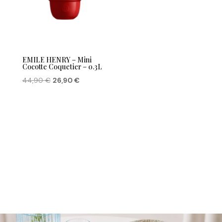
EMILE HENRY – Mini
Cocotte Coquetier – 0.3L
Le
Le
44,90
€
26,90
€
prix
prix
initial
actuel
était :
est :
44,90 €.
26,90 €.