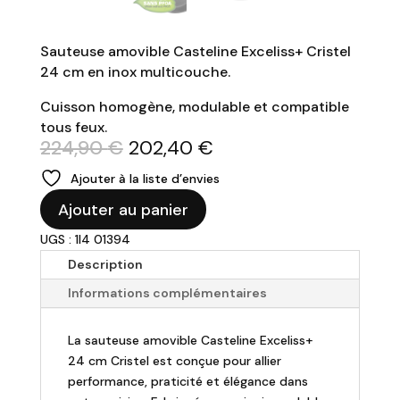
Sauteuse amovible Casteline Exceliss+ Cristel
24 cm en inox multicouche.
Cuisson homogène, modulable et compatible
tous feux.
Le
Le
224,90
€
202,40
€
prix
prix
Ajouter à la liste d’envies
initial
actuel
quantité
était :
est :
Ajouter au panier
de
224,90 €.
202,40 €.
UGS : 1I4 01394
Cristel
-
Description
Sauteuse
Informations complémentaires
antiadhésive
amovible
La sauteuse amovible Casteline Exceliss+
CASTELINE
24 cm Cristel est conçue pour allier
-
performance, praticité et élégance dans
Ø24