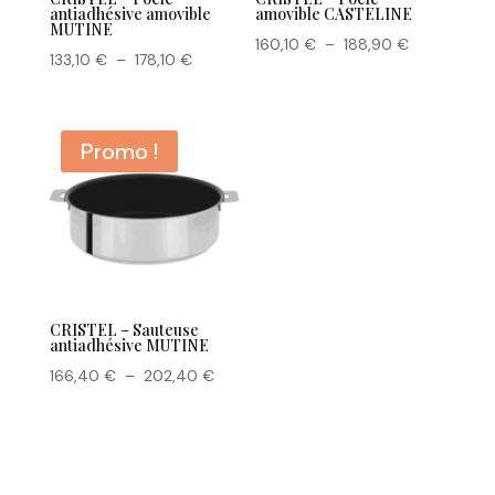
antiadhésive amovible
amovible CASTELINE
MUTINE
Plage
160,10
€
–
188,90
€
Plage
133,10
€
–
178,10
€
de
de
prix :
prix :
160,10 €
133,10 €
Promo !
à
à
188,90 €
178,10 €
CRISTEL – Sauteuse
antiadhésive MUTINE
Plage
166,40
€
–
202,40
€
de
prix :
166,40 €
à