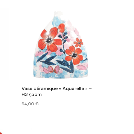
m
Vase céramique « Aquarelle » –
H37,5cm
64,00
€