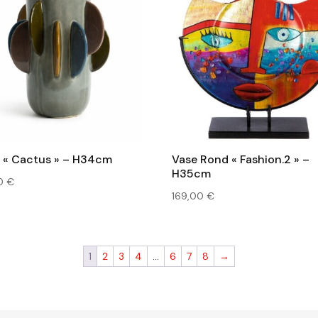
 « Cactus » – H34cm
Vase Rond « Fashion.2 » –
H35cm
00
€
169,00
€
1
2
3
4
…
6
7
8
→