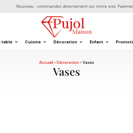
Nouveau : commandez directement sur notre site. Paiement en
a table
Cuisine
Décoration
Enfant
Promot
Accueil
›
Décoration
›
Vases
Vases