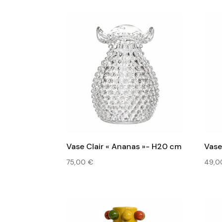
Vase Clair « Ananas »- H20 cm
Vase
75,00
€
49,