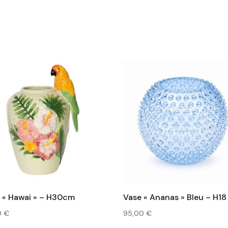
 « Hawai » – H30cm
Vase « Ananas » Bleu – H1
0
€
95,00
€