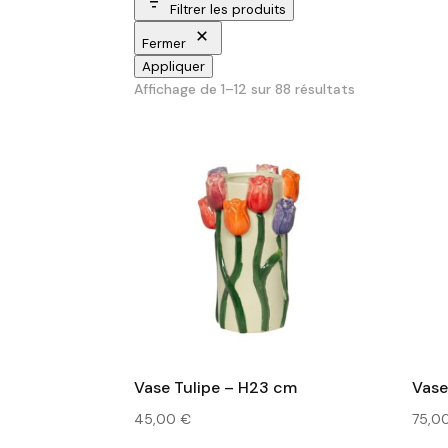
Filtrer les produits
Fermer
Appliquer
Trié
Affichage de 1–12 sur 88 résultats
du
plus
récent
au
plus
ancien
Vase Tulipe – H23 cm
Vase
45,00
€
75,0