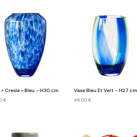
 « Cresla » Bleu – H30 cm
Vase Bleu Et Vert – H27 c
00
€
49,00
€