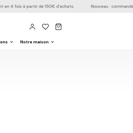
 4 fois à partir de 150€ d'achats.
Nouveau : commandez dir
ions
Notre maison