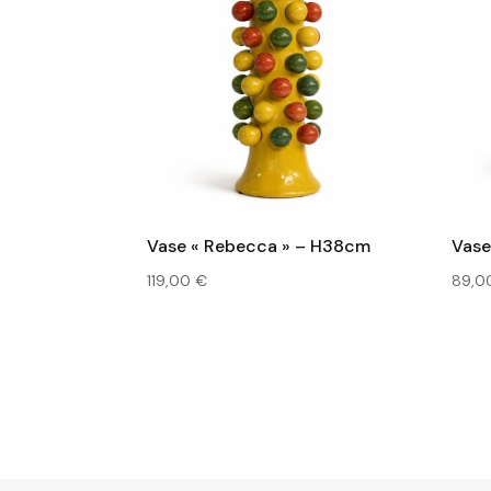
Vase « Rebecca » – H38cm
Vase
119,00
€
89,