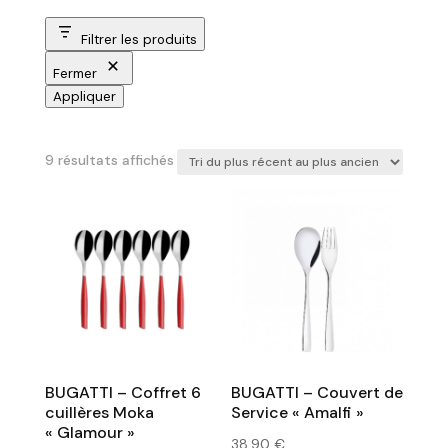
Filtrer les produits
Fermer
Appliquer
Trié
9 résultats affichés
du
plus
récent
au
plus
ancien
BUGATTI – Coffret 6
BUGATTI – Couvert de
cuillères Moka
Service « Amalfi »
« Glamour »
38,90
€