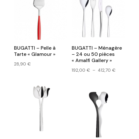
BUGATTI – Pelle à
BUGATTI – Ménagère
Tarte « Glamour »
– 24 ou 50 pièces
« Amalfi Gallery »
28,90
€
Plage
192,00
€
–
412,70
€
de
prix :
192,00 €
à
412,70 €