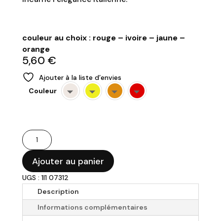
couleur au choix : rouge – ivoire – jaune –
orange
5,60
€
Ajouter à la liste d’envies
Couleur
quantité
de
BUGATTI
Ajouter au panier
-
UGS : 1I1 07312
Tartineur
Description
Informations complémentaires