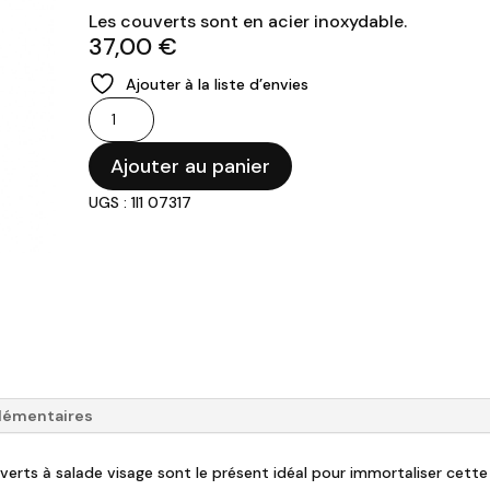
Les couverts sont en acier inoxydable.
37,00
€
Ajouter à la liste d’envies
quantité
de
BUGATTI
Ajouter au panier
-
UGS : 1I1 07317
Couverts
à
salade
visage
lémentaires
rts à salade visage sont le présent idéal pour immortaliser cette 