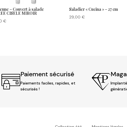
enne – Couvert à salade
Saladier « Cucina » – 27 cm
EE CISELE MIROIR
29,00
€
00
€
Paiement sécurisé
Magas
Paiements faciles, rapides, et
Implanté
sécurisés !
générati
Collection été
Mentions légales