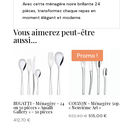
Avec cette ménagère noire brillante 24
pièces, transformez chaque repas en
moment élégant et moderne.
Vous aimerez peut-être
aussi…
Promo !
BUGATTI – Ménagère – 24
COUZON – Ménagère 50p.
ou 50 pièces « Amalfi
« Neuvième Art »
Gallery » – 50 pièces
Le
Le
822,40
€
515,00
€
412,70
€
prix
prix
initial
actuel