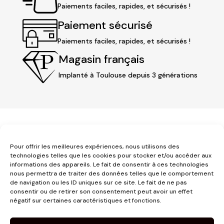
Paiements faciles, rapides, et sécurisés !
Paiement sécurisé
Paiements faciles, rapides, et sécurisés !
Magasin français
Implanté à Toulouse depuis 3 générations
Pour offrir les meilleures expériences, nous utilisons des
technologies telles que les cookies pour stocker et/ou accéder aux
informations des appareils. Le fait de consentir à ces technologies
3 place Jeanne d'Arc
nous permettra de traiter des données telles que le comportement
de navigation ou les ID uniques sur ce site. Le fait de ne pas
1er étage
consentir ou de retirer son consentement peut avoir un effet
31000 Toulouse
négatif sur certaines caractéristiques et fonctions.
contact@pujolmaison.com
05 62 73 70 73