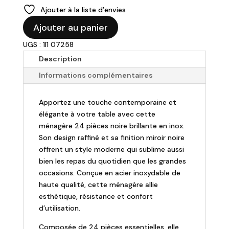
prix
prix
Ajouter à la liste d’envies
initial
actuel
quantité
était :
est :
Ajouter au panier
de
466,10 €.
305,10 €.
UGS : 1I1 07258
COUZON
-
Description
Ménagère
Informations complémentaires
24p.
"Side"
Apportez une touche contemporaine et
élégante à votre table avec cette
ménagère 24 pièces noire brillante en inox.
Son design raffiné et sa finition miroir noire
offrent un style moderne qui sublime aussi
bien les repas du quotidien que les grandes
occasions. Conçue en acier inoxydable de
haute qualité, cette ménagère allie
esthétique, résistance et confort
d’utilisation.
Composée de 24 pièces essentielles, elle