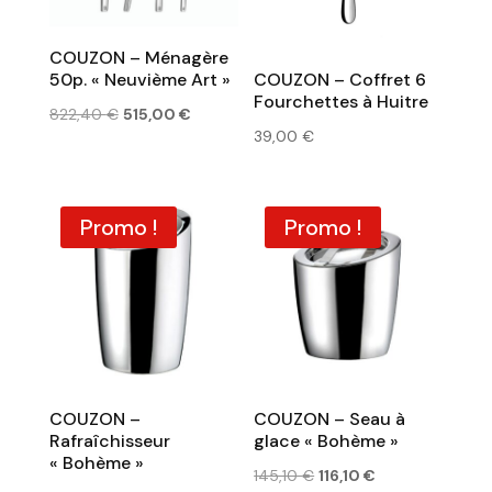
COUZON – Ménagère
50p. « Neuvième Art »
COUZON – Coffret 6
Fourchettes à Huitre
Le
Le
822,40
€
515,00
€
39,00
€
prix
prix
initial
actuel
était :
est :
Promo !
Promo !
822,40 €.
515,00 €.
COUZON –
COUZON – Seau à
Rafraîchisseur
glace « Bohème »
« Bohème »
Le
Le
145,10
€
116,10
€