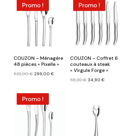
Promo !
Promo !
466,10 €.
305,10 €.
COUZON – Ménagère
COUZON – Coffret 6
48 pièces « Pixelle »
couteaux à steak
« Virgule Forge »
Le
Le
532,00
€
299,00
€
Le
Le
58,20
€
34,90
€
prix
prix
prix
prix
initial
actuel
initial
actuel
était :
est :
Promo !
était :
est :
532,00 €.
299,00 €.
58,20 €.
34,90 €.