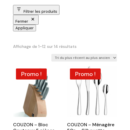
Filtrer les produits
Fermer
Appliquer
Trié
Affichage de 1–12 sur 14 résultats
du
plus
récent
Promo !
Promo !
au
plus
ancien
COUZON – Bloc
COUZON – Ménagère