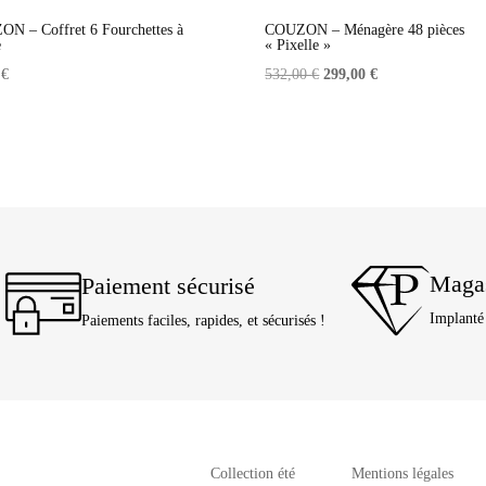
N – Coffret 6 Fourchettes à
COUZON – Ménagère 48 pièces
e
« Pixelle »
Le
Le
0
€
532,00
€
299,00
€
prix
prix
initial
actuel
était :
est :
532,00 €.
299,00 €.
Magas
Paiement sécurisé
Implanté
Paiements faciles, rapides, et sécurisés !
Collection été
Mentions légales