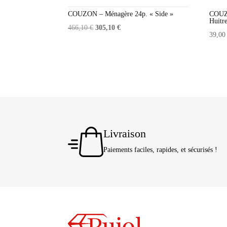
COUZON – Ménagère 24p. « Side »
COUZO
Huitr
Le
Le
466,10
€
305,10
€
39,0
prix
prix
initial
actuel
était :
est :
466,10 €.
305,10 €.
Livraison
Paiements faciles, rapides, et sécurisés !