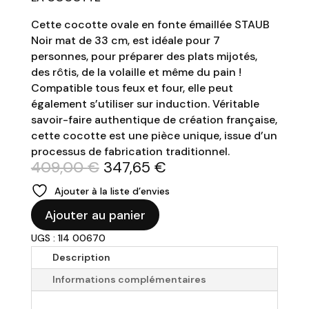
Cette cocotte ovale en fonte émaillée STAUB
Noir mat de 33 cm, est idéale pour 7
personnes, pour préparer des plats mijotés,
des rôtis, de la volaille et même du pain !
Compatible tous feux et four, elle peut
également s’utiliser sur induction. Véritable
savoir-faire authentique de création française,
cette cocotte est une pièce unique, issue d’un
processus de fabrication traditionnel.
Le
Le
409,00
€
347,65
€
prix
prix
Ajouter à la liste d’envies
initial
actuel
quantité
était :
est :
Ajouter au panier
de
409,00 €.
347,65 €.
UGS : 1I4 00670
STAUB
-
Description
Cocotte
Informations complémentaires
33cm
en