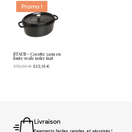
Promo !
STAUB – Cocotte 31cm en
fonte ovale noire mat
Le
Le
379,00
€
322,15
€
prix
prix
initial
actuel
était :
est :
379,00 €.
322,15 €.
Livraison
Paiements faciles, rapides, et sécurisés !