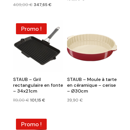
Le
Le
409,00
€
347,65
€
prix
prix
initial
actuel
était :
est :
Promo !
409,00 €.
347,65 €.
STAUB – Gril
STAUB – Moule à tarte
rectangulaire en fonte
en céramique – cerise
– 34x21cm
– Ø30cm
Le
Le
119,00
€
101,15
€
39,90
€
prix
prix
initial
actuel
était :
est :
Promo !
119,00 €.
101,15 €.