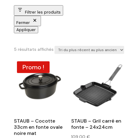
Filtrer les produits
Fermer
Appliquer
Trié
5 résultats affichés
du
plus
Promo !
récent
au
plus
ancien
STAUB – Cocotte
STAUB – Gril carré en
33cm en fonte ovale
fonte – 24x24cm
noire mat
109,00
€