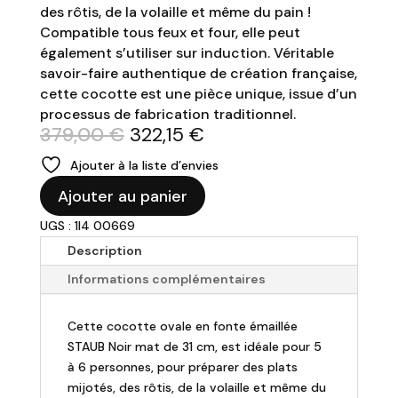
des rôtis, de la volaille et même du pain !
Compatible tous feux et four, elle peut
également s’utiliser sur induction. Véritable
savoir-faire authentique de création française,
cette cocotte est une pièce unique, issue d’un
processus de fabrication traditionnel.
Le
Le
379,00
€
322,15
€
prix
prix
Ajouter à la liste d’envies
initial
actuel
quantité
était :
est :
Ajouter au panier
de
379,00 €.
322,15 €.
UGS : 1I4 00669
STAUB
-
Description
Cocotte
Informations complémentaires
31cm
en
Cette cocotte ovale en fonte émaillée
fonte
STAUB Noir mat de 31 cm, est idéale pour 5
ovale
à 6 personnes, pour préparer des plats
noire
mijotés, des rôtis, de la volaille et même du
mat