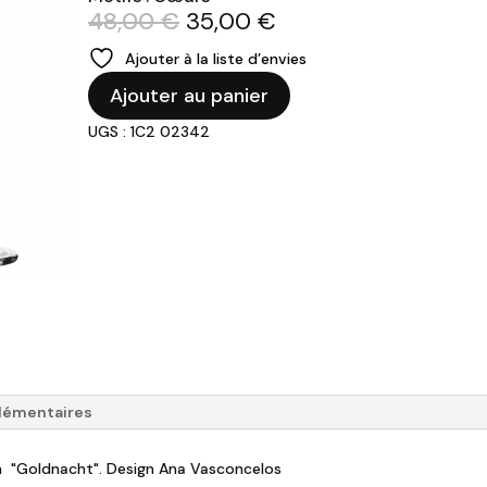
Le
Le
48,00
€
35,00
€
prix
prix
Ajouter à la liste d’envies
initial
actuel
quantité
était :
est :
Ajouter au panier
de
48,00 €.
35,00 €.
UGS : 1C2 02342
RITZENHOFF
-
Coffret
2
flûtes
"Goldnacht"
-
cœurs
lémentaires
in "Goldnacht". Design Ana Vasconcelos