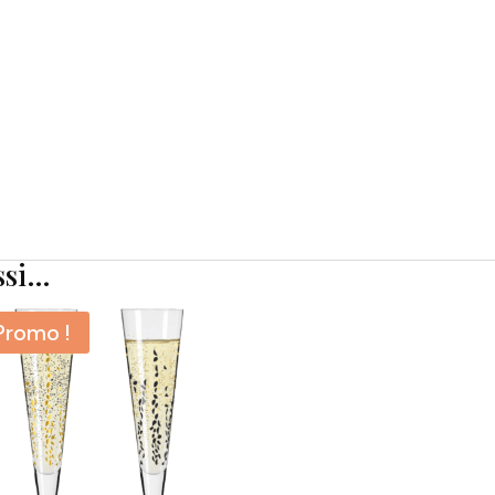
ssi…
Promo !