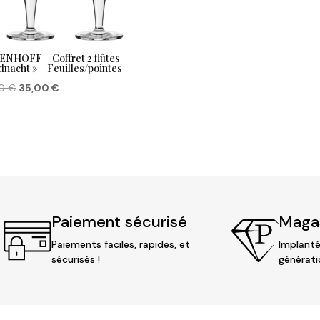
ENHOFF – Coffret 2 flûtes
dnacht » – Feuilles/pointes
Le
Le
00
€
35,00
€
prix
prix
initial
actuel
était :
est :
48,00 €.
35,00 €.
Paiement sécurisé
Magas
Paiements faciles, rapides, et
Implanté
sécurisés !
générati