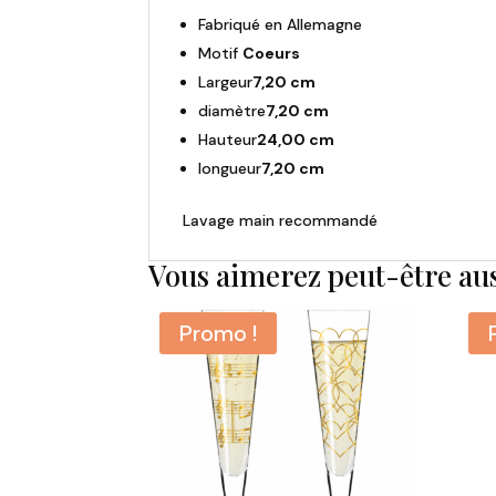
Fabriqué en Allemagne
Motif
Coeurs
Largeur
7,20 cm
diamètre
7,20 cm
Hauteur
24,00 cm
longueur
7,20 cm
Lavage main recommandé
Vous aimerez peut-être au
Promo !