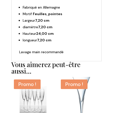
Feuilles/pointes
Fabriqué en Allemagne
Motif
Feuilles, pointes
Largeur
7,20 cm
diamètre
7,20 cm
Hauteur
24,00 cm
longueur
7,20 cm
Lavage main recommandé
Vous aimerez peut-être
aussi…
Promo !
Promo !