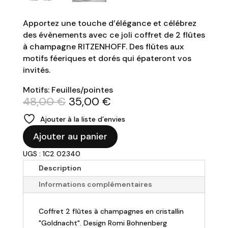
Apportez une touche d’élégance et célébrez
des évènements avec ce joli coffret de 2 flûtes
à champagne RITZENHOFF. Des flûtes aux
motifs féeriques et dorés qui épateront vos
invités.
Motifs: Feuilles/pointes
Le
Le
48,00
€
35,00
€
prix
prix
Ajouter à la liste d’envies
initial
actuel
quantité
était :
est :
Ajouter au panier
de
48,00 €.
35,00 €.
UGS : 1C2 02340
RITZENHOFF
-
Description
Coffret
Informations complémentaires
2
flûtes
Coffret 2 flûtes à champagnes en cristallin
"Goldnacht"
"Goldnacht". Design Romi Bohnenberg
-