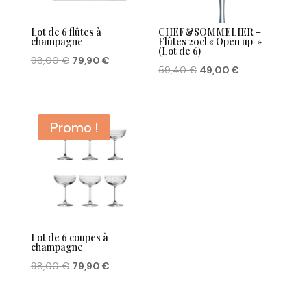
Lot de 6 flûtes à
CHEF&SOMMELIER –
champagne
Flûtes 20cl « Open up »
(Lot de 6)
Le
Le
98,00
€
79,90
€
Le
Le
59,40
€
49,00
€
prix
prix
prix
prix
initial
actuel
initial
actuel
était :
est :
était :
est :
Promo !
98,00 €.
79,90 €.
59,40 €.
49,00 €.
Lot de 6 coupes à
champagne
Le
Le
98,00
€
79,90
€
prix
prix
initial
actuel