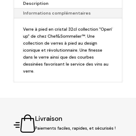
Description
à
pied
Informations complémentaires
Pro
Tasting
Verre à pied en cristal 32cl collection "Open'
32cl
up" de chez Chef&Sommelier™. Une
"Open
collection de verres à pied au design
up
iconique et révolutionnaire. Une finesse
"
dans le verre ainsi que des courbes
(Lot
dessinées favorisant le service des vins au
de
verre.
6)
Livraison
Paiements faciles, rapides, et sécurisés !