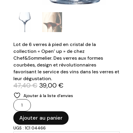
Lot de 6 verres à pied en cristal de la
collection « Open’ up » de chez
Chef&Sommelier. Des verres aux formes
courbées, design et révolutionnaires
favorisant le service des vins dans les verres et
leur dégustation.
Le
Le
47,40
€
39,00
€
prix
prix
Ajouter à la liste d’envies
initial
actuel
quantité
était :
est :
de
47,40 €.
39,00 €.
CHEF&SOMMELIER
Ajouter au panier
-
UGS : 1C1 04466
Verres