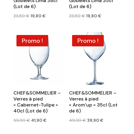
Gobelets Lima 38cl
Gobelets Lima 35cl
(Lot de 6)
(Lot de 6)
Le
Le
Le
Le
23,80
€
19,80
€
23,80
€
19,80
€
prix
prix
prix
prix
initial
actuel
initial
actuel
était :
est :
était :
est :
Promo !
Promo !
23,80 €.
19,80 €.
23,80 €.
19,80 €.
CHEF&SOMMELIER –
CHEF&SOMMELIER –
Verres à pied
Verres à pied
« Cabernet-Tulipe »
« Arom’up » 35cl (Lot
40cl (Lot de 6)
de 6)
Le
Le
Le
Le
59,90
€
41,90
€
49,90
€
39,90
€
prix
prix
prix
prix