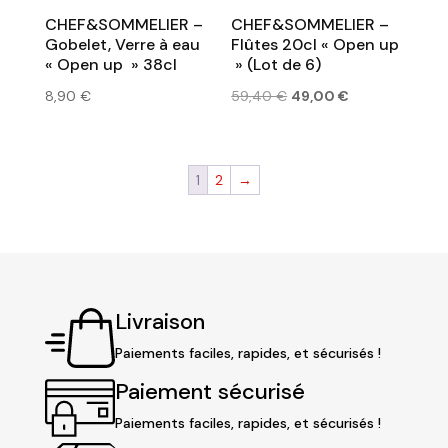
CHEF&SOMMELIER –
CHEF&SOMMELIER –
Gobelet, Verre à eau
Flûtes 20cl « Open up
« Open up » 38cl
» (Lot de 6)
Le
Le
8,90
€
59,40
€
49,00
€
prix
prix
initial
actuel
était :
est :
1
2
→
59,40 €.
49,00 €.
Livraison
Paiements faciles, rapides, et sécurisés !
Paiement sécurisé
Paiements faciles, rapides, et sécurisés !