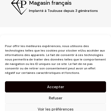
Magasin français
Implanté à Toulouse depuis 3 générations
Pour offrir les meilleures expériences, nous utilisons des
technologies telles que les cookies pour stocker et/ou accéder aux
informations des appareils. Le fait de consentir à ces technologies
3 place Jeanne d'Arc
nous permettra de traiter des données telles que le comportement
de navigation ou les ID uniques sur ce site. Le fait de ne pas
1er étage
consentir ou de retirer son consentement peut avoir un effet
31000 Toulouse
négatif sur certaines caractéristiques et fonctions.
contact@pujolmaison.com
05 62 73 70 73
Accepter
Refuser
Voir les préférences