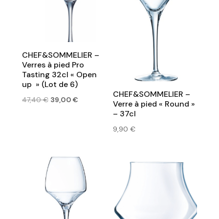
CHEF&SOMMELIER –
Verres à pied Pro
Tasting 32cl « Open
up » (Lot de 6)
CHEF&SOMMELIER –
Le
Le
47,40
€
39,00
€
Verre à pied « Round »
prix
prix
– 37cl
initial
actuel
9,90
€
était :
est :
47,40 €.
39,00 €.