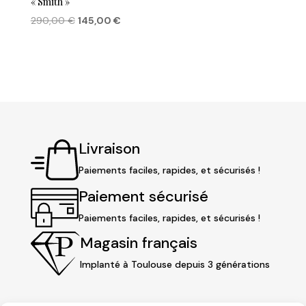
« Smith »
Le
Le
290,00
€
145,00
€
prix
prix
initial
actuel
était :
est :
290,00 €.
145,00 €.
Livraison
Paiements faciles, rapides, et sécurisés !
Paiement sécurisé
Paiements faciles, rapides, et sécurisés !
Magasin français
Implanté à Toulouse depuis 3 générations