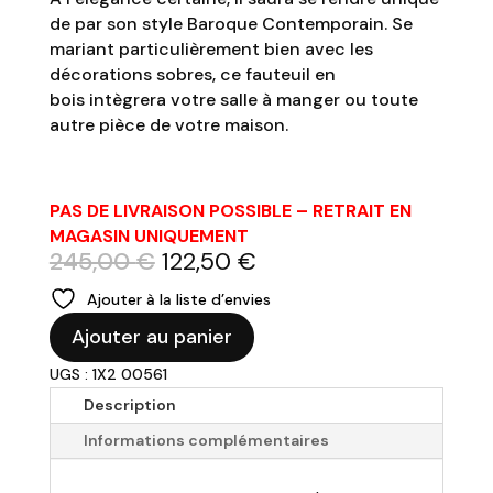
de par son style Baroque Contemporain. Se
mariant particulièrement bien avec les
décorations sobres, ce fauteuil en
bois intègrera votre salle à manger ou toute
autre pièce de votre maison.
PAS DE LIVRAISON POSSIBLE – RETRAIT EN
MAGASIN UNIQUEMENT
Le
Le
245,00
€
122,50
€
prix
prix
Ajouter à la liste d’envies
initial
actuel
quantité
était :
est :
Ajouter au panier
de
245,00 €.
122,50 €.
UGS : 1X2 00561
Fauteuil
patchwork
Description
"Urban"
Informations complémentaires