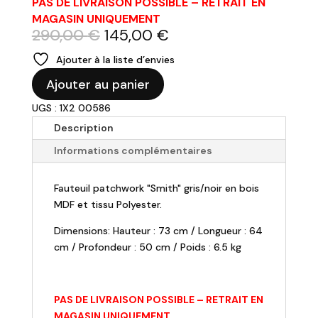
PAS DE LIVRAISON POSSIBLE – RETRAIT EN
MAGASIN UNIQUEMENT
Le
Le
290,00
€
145,00
€
prix
prix
Ajouter à la liste d’envies
initial
actuel
quantité
était :
est :
Ajouter au panier
de
290,00 €.
145,00 €.
UGS : 1X2 00586
Fauteuil
patchwork
Description
"Smith"
Informations complémentaires
Fauteuil patchwork "Smith" gris/noir en bois
MDF et tissu Polyester.
Dimensions: Hauteur : 73 cm / Longueur : 64
cm / Profondeur : 50 cm / Poids : 6.5 kg
PAS DE LIVRAISON POSSIBLE – RETRAIT EN
MAGASIN UNIQUEMENT