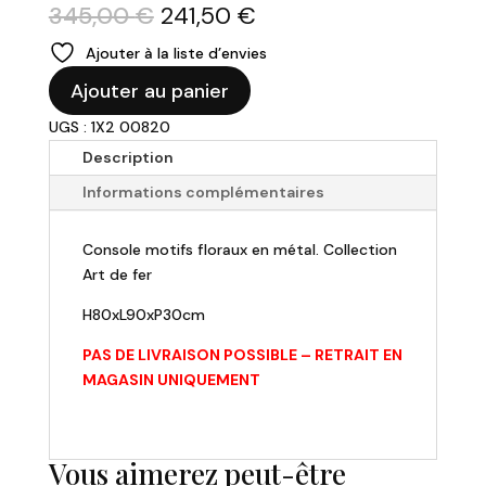
Le
Le
345,00
€
241,50
€
prix
prix
Ajouter à la liste d’envies
initial
actuel
quantité
était :
est :
Ajouter au panier
de
345,00 €.
241,50 €.
UGS : 1X2 00820
Console
florale
Description
"Art
Informations complémentaires
de
fer"
Console motifs floraux en métal. Collection
-
Art de fer
80x90x30cm
H80xL90xP30cm
PAS DE LIVRAISON POSSIBLE – RETRAIT EN
MAGASIN UNIQUEMENT
Vous aimerez peut-être