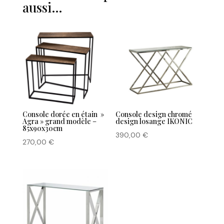
aussi…
Console dorée en étain »
Console design chromé
Agra » grand modèle –
design losange IKONIC
85x90x30cm
390,00
€
270,00
€