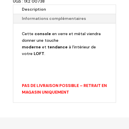
UGS : 1X2 00738
KAMALA
-
Description
Console
Informations complémentaires
design
en
Cette
console
en verre et métal viendra
verre
donner une touche
et
moderne
et
tendance
à l'intérieur de
métal
votre
LOFT
.
chromé
PAS DE LIVRAISON POSSIBLE – RETRAIT EN
MAGASIN UNIQUEMENT