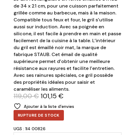
de 34 x 21 cm, pour une cuisson parfaitement
grillée comme au barbecue, mais à la maison.
Compatible tous feux et four, le gril s’utilise
aussi sur induction. Avec sa poignée en
silicone, il est facile à prendre en main et passe
facilement de la cuisine à la table. L’intérieur
du gril est émaillé noir mat, la marque de
fabrique STAUB. Cet émail de qualité
supérieure permet d’obtenir une meilleure
résistance aux rayures et facilite l’entretien.
Avec ses rainures spéciales, ce gril possède
des propriétés idéales pour saisir et
caraméliser les aliments.
Le
Le
119,00
€
101,15
€
prix
prix
Ajouter à la liste d’envies
initial
actuel
était :
est :
RUPTURE DE STOCK
119,00 €.
101,15 €.
UGS : 1I4 00826