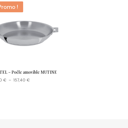
Promo !
TEL – Poêle amovible MUTINE
Plage
90
€
–
157,40
€
de
prix :
107,90 €
à
157,40 €