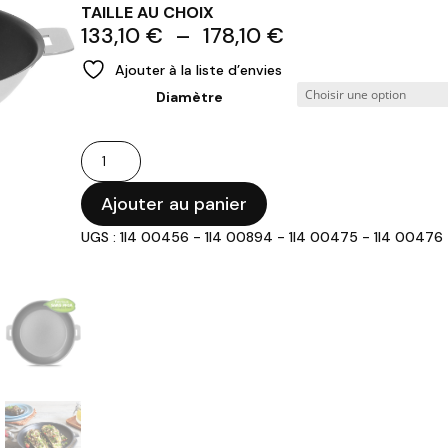
TAILLE AU CHOIX
Plage
133,10
€
–
178,10
€
de
Ajouter à la liste d’envies
prix :
Diamètre
133,10 €
à
178,10 €
quantité
de
CRISTEL
Ajouter au panier
-
UGS : 1I4 00456 - 1I4 00894 - 1I4 00475 - 1I4 00476 -
Poêle
antiadhésive
amovible
MUTINE