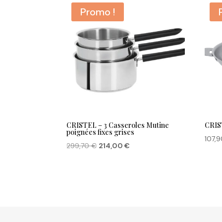
Promo !
CRISTEL – 3 Casseroles Mutine
CRIS
poignées fixes grises
107,
Le
Le
299,70
€
214,00
€
prix
prix
initial
actuel
était :
est :
299,70 €.
214,00 €.