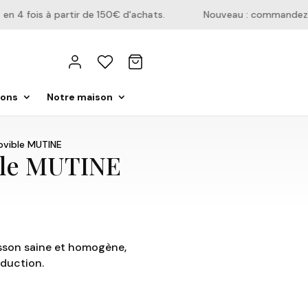
4 fois à partir de 150€ d'achats.
Nouveau : commandez dire
ions
Notre maison
ovible MUTINE
ble MUTINE
isson saine et homogène,
nduction.