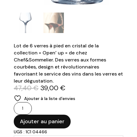
Lot de 6 verres à pied en cristal de la
collection « Open’ up » de chez
Chef&Sommelier. Des verres aux formes
courbées, design et révolutionnaires
favorisant le service des vins dans les verres et
leur dégustation.
Le
Le
47,40
€
39,00
€
prix
prix
Ajouter à la liste d’envies
initial
actuel
quantité
était :
est :
de
47,40 €.
39,00 €.
CHEF&SOMMELIER
Ajouter au panier
-
UGS : 1C1 04466
Verres