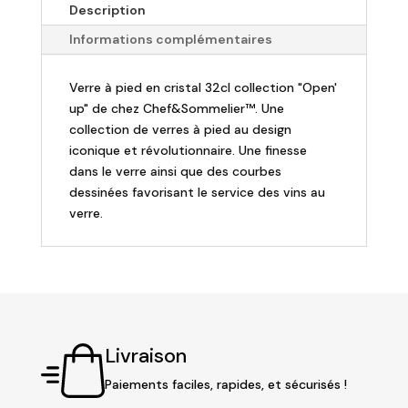
Description
à
pied
Informations complémentaires
Pro
Tasting
Verre à pied en cristal 32cl collection "Open'
32cl
up" de chez Chef&Sommelier™. Une
"Open
collection de verres à pied au design
up
iconique et révolutionnaire. Une finesse
"
dans le verre ainsi que des courbes
(Lot
dessinées favorisant le service des vins au
de
verre.
6)
Livraison
Paiements faciles, rapides, et sécurisés !