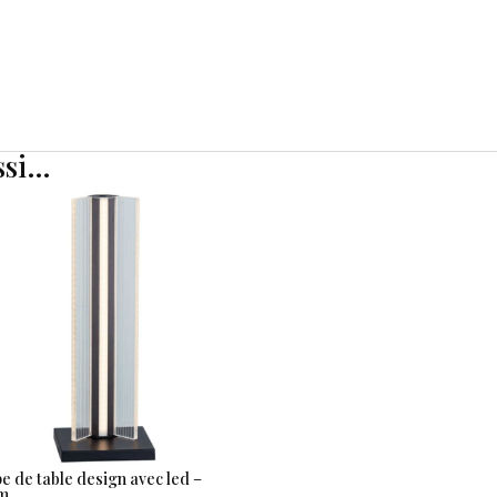
ssi…
 de table design avec led –
m