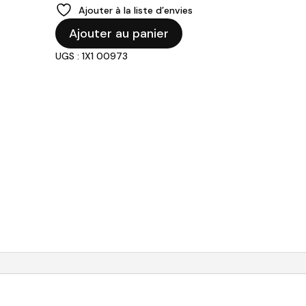
Ajouter à la liste d’envies
quantité
Ajouter au panier
de
UGS : 1X1 00973
Lampe
de
table
"Fritz"-
Coral