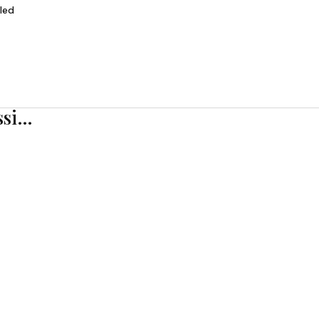
led
ssi…