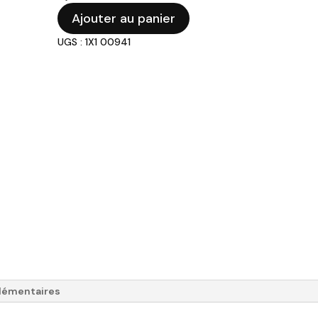
quantité
Ajouter au panier
de
UGS : 1X1 00941
Lampe
de
table
design
avec
led
-
H45cm
lémentaires