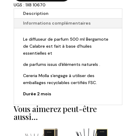
UGS : 1X8 10670
Cereria
Molla
Description
-
Informations complémentaires
Diffuseur
De
Le diffuseur de parfum 500 ml Bergamote
Parfum
de Calabre est fait à base d'huiles
-
essentielles et
500
ml
de parfums issus d'éléments naturels .
-
Bergamote
Cereria Molla s'engage à utiliser des
de
emballages recyclables certifiés FSC.
Calabre
Durée 2 mois
Vous aimerez peut-être
aussi…