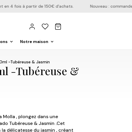
 4 fois à partir de 150€ d'achats.
Nouveau : commandez dir
ions
Notre maison
100ml -Tubéreuse & Jasmin
0ml -Tubéreuse &
a Molla , plongez dans une
kado Tubéreuse & Jasmin .Cet
 la délicatesse du jasmin , créant