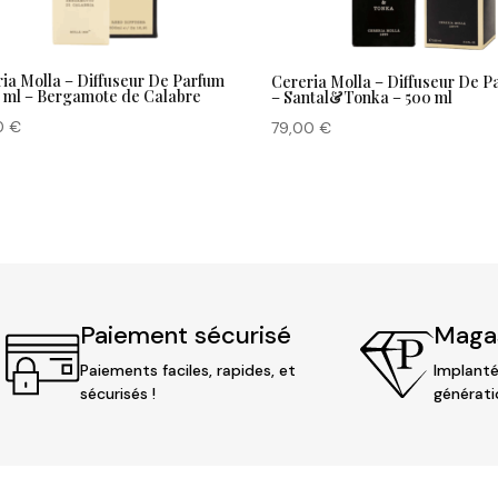
ia Molla – Diffuseur De Parfum
Cereria Molla – Diffuseur De P
0 ml – Bergamote de Calabre
– Santal&Tonka – 500 ml
0
€
79,00
€
Paiement sécurisé
Magas
Paiements faciles, rapides, et
Implanté
sécurisés !
générati