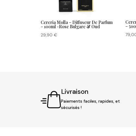
Cerer
Cereria Molla – Diffuseur De Parfum
– 50
– 100ml -Rose Bulgare & Oud
79,0
29,90
€
Livraison
Paiements faciles, rapides, et
sécurisés !