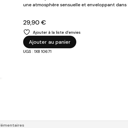
une atmosphère sensuelle et enveloppant dans 
29,90
€
Ajouter à la liste d’envies
quantité
Ajouter au panier
de
UGS : 1X8 10671
Cereria
Molla
-
Diffuseur
De
Parfum
-
100ml
-
Tubéreuse
&
Jasmin
lémentaires