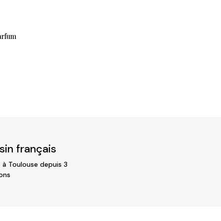
arfum
in français
 à Toulouse depuis 3
ons