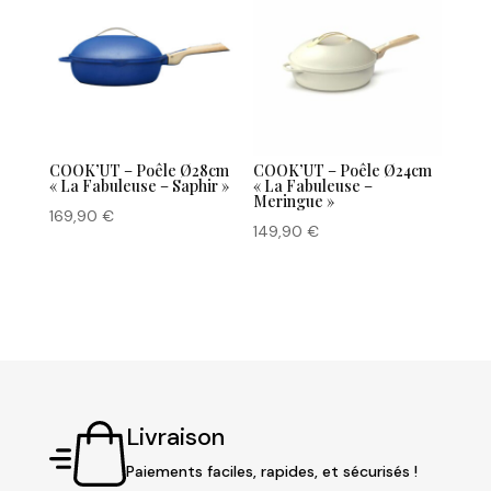
COOK’UT – Poêle Ø28cm
COOK’UT – Poêle Ø24cm
« La Fabuleuse – Saphir »
« La Fabuleuse –
Meringue »
169,90
€
149,90
€
Livraison
Paiements faciles, rapides, et sécurisés !