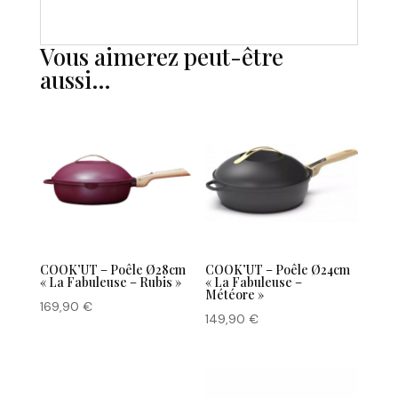
Vous aimerez peut-être
aussi…
COOK’UT – Poêle Ø28cm
COOK’UT – Poêle Ø24cm
« La Fabuleuse – Rubis »
« La Fabuleuse –
Météore »
169,90
€
149,90
€