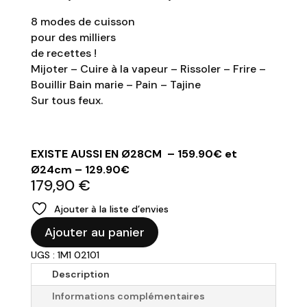
8 modes de cuisson
pour des milliers
de recettes !
Mijoter – Cuire à la vapeur – Rissoler – Frire –
Bouillir Bain marie – Pain – Tajine
Sur tous feux.
EXISTE AUSSI EN Ø28CM – 159.90€ et
Ø24cm – 129.90€
179,90
€
Ajouter à la liste d’envies
quantité
Ajouter au panier
de
UGS : 1M1 02101
COOK'UT
-
Description
Cocotte
Informations complémentaires
Ø33cm