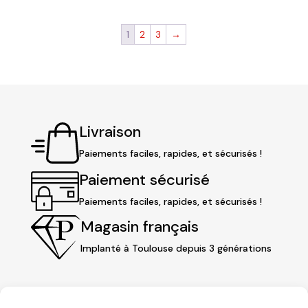
initial
actuel
initial
actuel
était :
est :
était :
est :
1
2
3
→
112,80 €.
95,90 €.
112,80 €.
95,90 €.
Livraison
Paiements faciles, rapides, et sécurisés !
Paiement sécurisé
Paiements faciles, rapides, et sécurisés !
Magasin français
Implanté à Toulouse depuis 3 générations