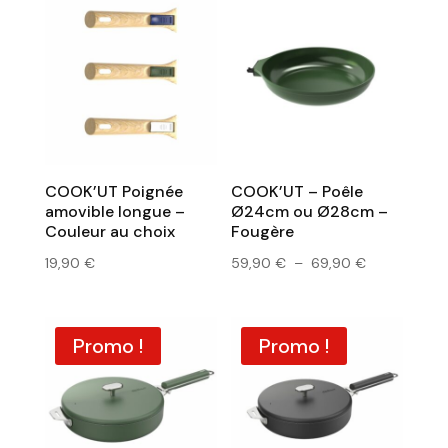
59,90 €
à
69,90 €
COOK’UT Poignée
COOK’UT – Poêle
amovible longue –
Ø24cm ou Ø28cm –
Couleur au choix
Fougère
Plage
19,90
€
59,90
€
–
69,90
€
de
prix :
59,90 €
Promo !
Promo !
à
69,90 €