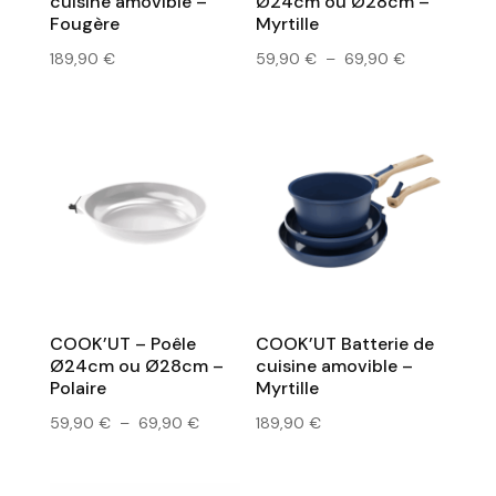
cuisine amovible –
Ø24cm ou Ø28cm –
Fougère
Myrtille
Plage
189,90
€
59,90
€
–
69,90
€
de
prix :
59,90 €
à
69,90 €
COOK’UT – Poêle
COOK’UT Batterie de
Ø24cm ou Ø28cm –
cuisine amovible –
Polaire
Myrtille
Plage
59,90
€
–
69,90
€
189,90
€
de
prix :