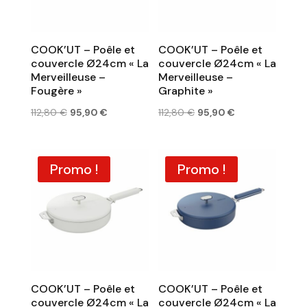
COOK’UT – Poêle et
COOK’UT – Poêle et
couvercle Ø24cm « La
couvercle Ø24cm « La
Merveilleuse –
Merveilleuse –
Fougère »
Graphite »
Le
Le
Le
Le
112,80
€
95,90
€
112,80
€
95,90
€
prix
prix
prix
prix
initial
actuel
initial
actuel
était :
est :
était :
est :
Promo !
Promo !
112,80 €.
95,90 €.
112,80 €.
95,90 €.
COOK’UT – Poêle et
COOK’UT – Poêle et
couvercle Ø24cm « La
couvercle Ø24cm « La