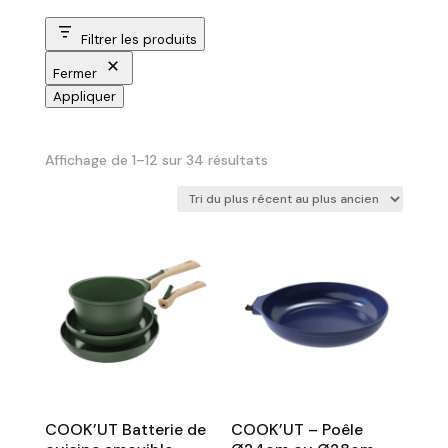
Filtrer les produits
Fermer
Appliquer
Trié
Affichage de 1–12 sur 34 résultats
du
plus
récent
au
plus
ancien
COOK’UT Batterie de
COOK’UT – Poêle