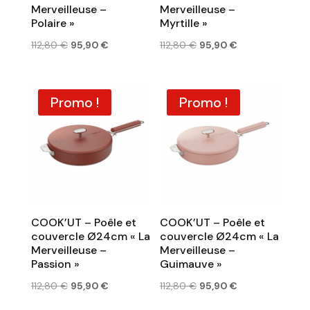
Merveilleuse –
Merveilleuse –
Polaire »
Myrtille »
Le
Le
Le
Le
112,80
€
95,90
€
112,80
€
95,90
€
prix
prix
prix
prix
initial
actuel
initial
actuel
était :
est :
était :
est :
Promo !
Promo !
112,80 €.
95,90 €.
112,80 €.
95,90 €.
COOK’UT – Poêle et
COOK’UT – Poêle et
couvercle Ø24cm « La
couvercle Ø24cm « La
Merveilleuse –
Merveilleuse –
Passion »
Guimauve »
Le
Le
Le
Le
112,80
€
95,90
€
112,80
€
95,90
€
prix
prix
prix
prix