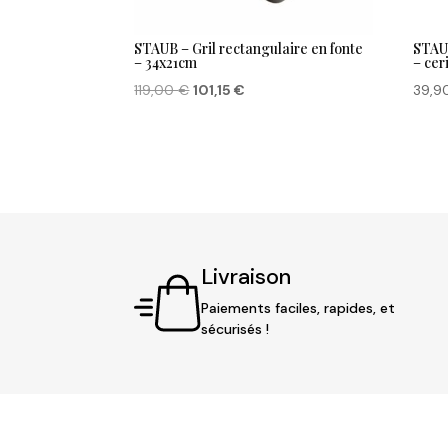
STAUB – Gril rectangulaire en fonte
STAU
– 34x21cm
– ce
Le
Le
119,00
€
101,15
€
39,9
prix
prix
initial
actuel
était :
est :
119,00 €.
101,15 €.
Livraison
Paiements faciles, rapides, et
sécurisés !