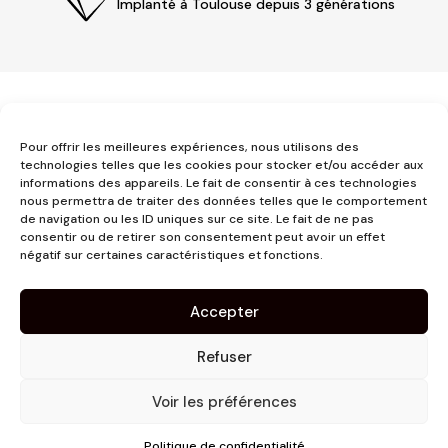
Implanté à Toulouse depuis 3 générations
Pour offrir les meilleures expériences, nous utilisons des
technologies telles que les cookies pour stocker et/ou accéder aux
informations des appareils. Le fait de consentir à ces technologies
nous permettra de traiter des données telles que le comportement
3 place Jeanne d'Arc
de navigation ou les ID uniques sur ce site. Le fait de ne pas
1er étage
consentir ou de retirer son consentement peut avoir un effet
31000 Toulouse
négatif sur certaines caractéristiques et fonctions.
contact@pujolmaison.com
05 62 73 70 73
Accepter
Refuser
Voir les préférences
Site réalisé par
Linaïa
Politique de confidentialité