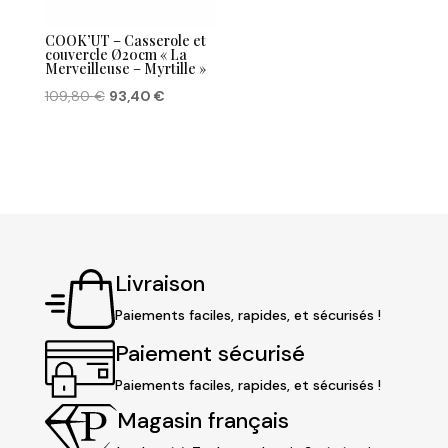
COOK’UT – Casserole et
couvercle Ø20cm « La
Merveilleuse – Myrtille »
Le
Le
109,80
€
93,40
€
prix
prix
initial
actuel
était :
est :
109,80 €.
93,40 €.
Livraison
Paiements faciles, rapides, et sécurisés !
Paiement sécurisé
Paiements faciles, rapides, et sécurisés !
Magasin français