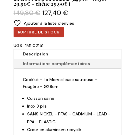
29,90€ – chêne 29,90€ )
Le
Le
149,80
€
127,40
€
prix
prix
Ajouter à la liste d’envies
initial
actuel
était :
est :
RUPTURE DE STOCK
149,80 €.
127,40 €.
UGS : 1M1 02151
Description
Informations complémentaires
Cook'ut - La Merveilleuse sauteuse -
Fougère - Ø28cm
Cuisson saine
Inox 3 plis
SANS
NICKEL - PFAS - CADMIUM - LEAD -
BPA - PLASTIC
Cœur en aluminium recyclé