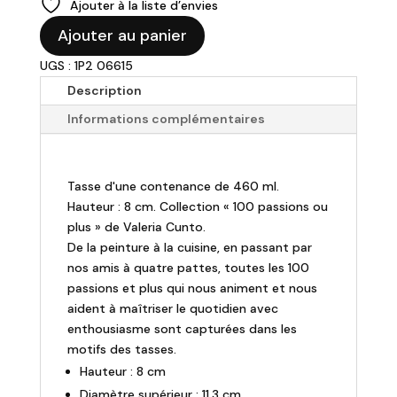
Ajouter à la liste d’envies
quantité
Ajouter au panier
de
UGS : 1P2 06615
Tasse
Passion
Description
"Photo"
Informations complémentaires
-
460ml
Tasse d'une contenance de 460 ml.
Hauteur : 8 cm. Collection « 100 passions ou
plus » de Valeria Cunto.
De la peinture à la cuisine, en passant par
nos amis à quatre pattes, toutes les 100
passions et plus qui nous animent et nous
aident à maîtriser le quotidien avec
enthousiasme sont capturées dans les
motifs des tasses.
Hauteur : 8 cm
Diamètre supérieur : 11,3 cm