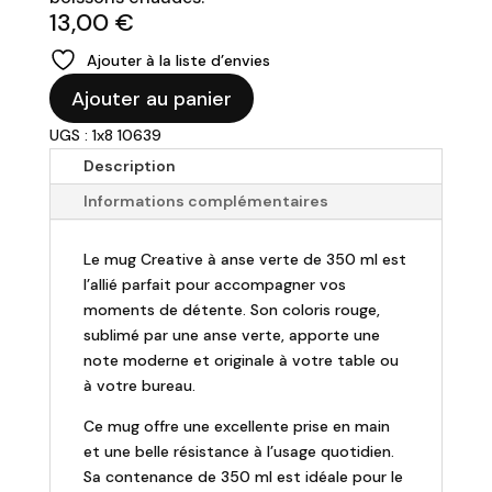
13,00
€
Ajouter à la liste d’envies
quantité
Ajouter au panier
de
UGS : 1x8 10639
Mug
"Creative"
Description
Rouge
Informations complémentaires
anse
verte
Le mug Creative à anse verte de 350 ml est
-
l’allié parfait pour accompagner vos
350ml
moments de détente. Son coloris rouge,
sublimé par une anse verte, apporte une
note moderne et originale à votre table ou
à votre bureau.
Ce mug offre une excellente prise en main
et une belle résistance à l’usage quotidien.
Sa contenance de 350 ml est idéale pour le