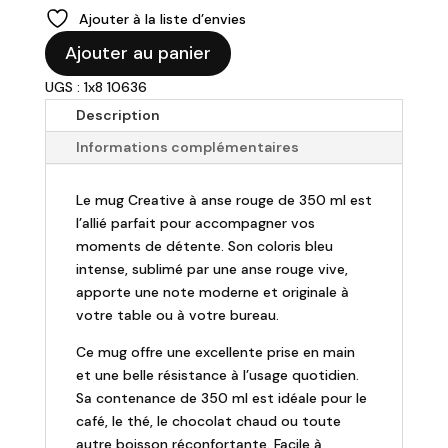
Ajouter à la liste d’envies
quantité
Ajouter au panier
de
UGS : 1x8 10636
Mug
"Creative"
Description
bleu
Informations complémentaires
anse
rouge
Le mug Creative à anse rouge de 350 ml est
-
l’allié parfait pour accompagner vos
350ml
moments de détente. Son coloris bleu
intense, sublimé par une anse rouge vive,
apporte une note moderne et originale à
votre table ou à votre bureau.
Ce mug offre une excellente prise en main
et une belle résistance à l’usage quotidien.
Sa contenance de 350 ml est idéale pour le
café, le thé, le chocolat chaud ou toute
autre boisson réconfortante. Facile à