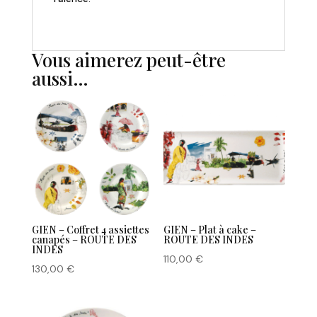
ROUTE
DES
INDES
Vous aimerez peut-être
aussi…
GIEN – Coffret 4 assiettes
GIEN – Plat à cake –
canapés – ROUTE DES
ROUTE DES INDES
INDES
110,00
€
130,00
€