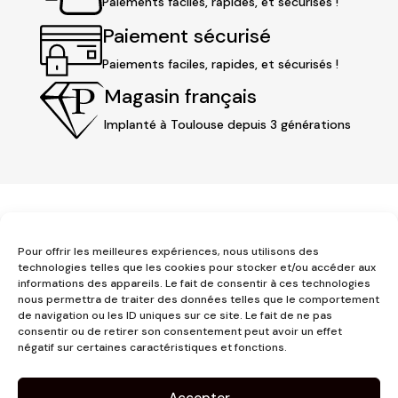
Paiements faciles, rapides, et sécurisés !
Paiement sécurisé
Paiements faciles, rapides, et sécurisés !
Magasin français
Implanté à Toulouse depuis 3 générations
Pour offrir les meilleures expériences, nous utilisons des
technologies telles que les cookies pour stocker et/ou accéder aux
informations des appareils. Le fait de consentir à ces technologies
3 place Jeanne d'Arc
nous permettra de traiter des données telles que le comportement
de navigation ou les ID uniques sur ce site. Le fait de ne pas
1er étage
consentir ou de retirer son consentement peut avoir un effet
31000 Toulouse
négatif sur certaines caractéristiques et fonctions.
contact@pujolmaison.com
05 62 73 70 73
Accepter