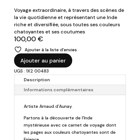
Voyage extraordinaire, à travers des scènes de
la vie quotidienne et représentant une Inde
riche et diversifiée, sous toutes ses couleurs
chatoyantes et ses coutumes
100,00
€
Ajouter à la liste d’envies
quantité
Ajouter au panier
de
UGS : 1X2 00483
GIEN
-
Description
Grand
Informations complémentaires
plateau
acrylique
Artiste Arnaud d’Aunay.
46,4
X
Partons à la découverte de l’Inde
36,4
mystérieuse avec ce carnet de voyage dont
CM
les pages aux couleurs chatoyantes sont de
-
Faïence.