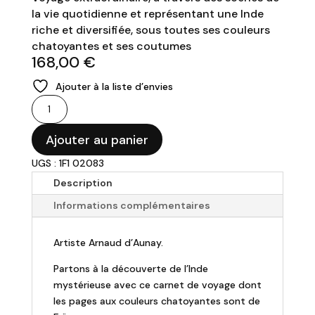
la vie quotidienne et représentant une Inde
riche et diversifiée, sous toutes ses couleurs
chatoyantes et ses coutumes
168,00
€
Ajouter à la liste d’envies
quantité
de
GIEN
Ajouter au panier
-
UGS : 1F1 02083
Coffret
Description
4
assiettes
Informations complémentaires
dessert
-
Artiste Arnaud d’Aunay.
ROUTE
DES
Partons à la découverte de l’Inde
INDES
mystérieuse avec ce carnet de voyage dont
les pages aux couleurs chatoyantes sont de