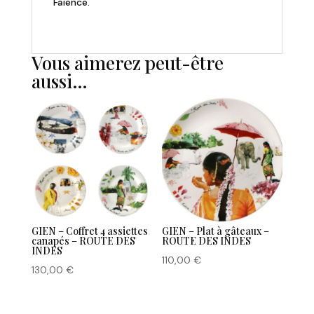
Faïence.
Vous aimerez peut-être
aussi…
GIEN – Coffret 4 assiettes
GIEN – Plat à gâteaux –
canapés – ROUTE DES
ROUTE DES INDES
INDES
110,00
€
130,00
€