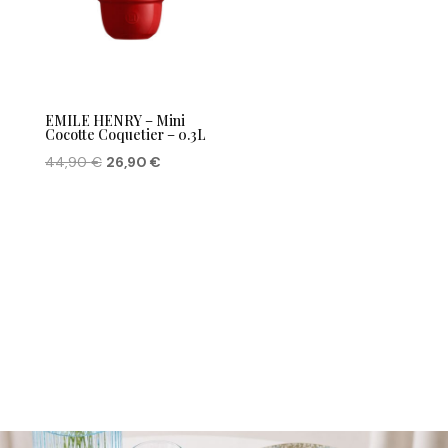
EMILE HENRY – Mini
Cocotte Coquetier – 0.3L
Le
Le
44,90
€
26,90
€
prix
prix
initial
actuel
était :
est :
44,90 €.
26,90 €.