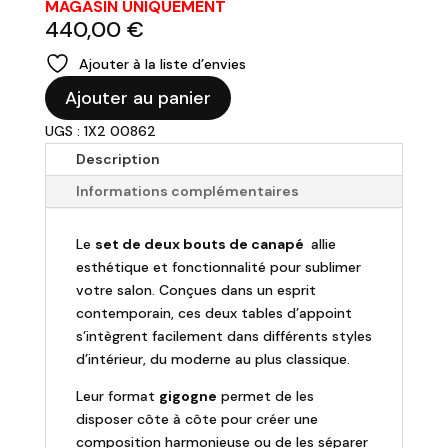
MAGASIN UNIQUEMENT
440,00
€
Ajouter à la liste d’envies
quantité
Ajouter au panier
de
UGS : 1X2 00862
Set
de
Description
deux
Informations complémentaires
bout
de
Le
set de deux bouts de canapé
allie
Canapé
esthétique et fonctionnalité pour sublimer
"Camilla"
votre salon. Conçues dans un esprit
contemporain, ces deux tables d’appoint
s’intègrent facilement dans différents styles
d’intérieur, du moderne au plus classique.
Leur format
gigogne
permet de les
disposer côte à côte pour créer une
composition harmonieuse ou de les séparer