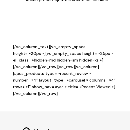
[/vc_column_text][vc_empty_space
height= »20px »][vc_empty_space height= »25px »
el_class= »hidden-md hidden-sm hidden-xs »]
[/vc_column][/vc_row][vc_row][vc_column]
[apus_products type= »recent_review »
number= »4″ layout_type= »carousel » columns= »4″
rows= »1″ show_nav= »yes » title= »Recent Viewed »]
[/vc_column][/vc_row]