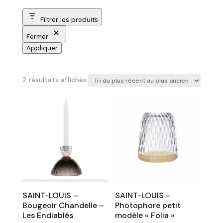
Filtrer les produits
Fermer
Appliquer
Trié
2 résultats affichés
du
plus
récent
au
plus
ancien
SAINT-LOUIS –
SAINT-LOUIS –
Bougeoir Chandelle –
Photophore petit
Les Endiablés
modèle « Folia »