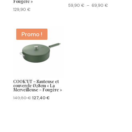
Fougère »
Plage
59,90
€
–
69,90
€
129,90
€
de
prix :
59,90 €
Promo !
à
69,90 €
COOK’UT – Sauteuse et
couvercle Ø28cm « La
Merveilleuse – Fougère »
Le
Le
149,80
€
127,40
€
prix
prix
initial
actuel
était :
est :
149,80 €.
127,40 €.