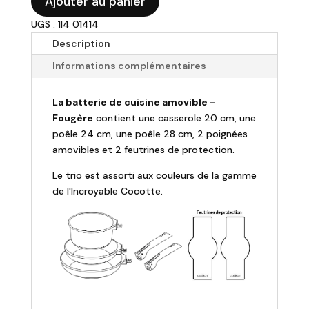
Ajouter au panier
Batterie
UGS : 1I4 01414
de
Description
cuisine
amovible
Informations complémentaires
-
Fougère
La batterie de cuisine amovible -
Fougère
contient une casserole 20 cm, une
poêle 24 cm, une poêle 28 cm, 2 poignées
amovibles et 2 feutrines de protection.
Le trio est assorti aux couleurs de la gamme
de l'Incroyable Cocotte.