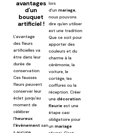
avantages
lors
d'un
d'un
mariage
,
bouquet
nous pouvons
artificiel !
dire qu'en utiliser
est une tradition.
L'avantage
Que ce soit pour
des fleurs
apporter des
artificielles va
couleurs et du
être dans leur
charme à la
durée de
cérémonie, la
conservation.
voiture, le
Ces fausses
cortège, les
fleurs peuvent
coiffures ou la
conserver leur
réception. Créer
éclat jusqu'au
une
décoration
moment de
fleurie
est une
célébrer
étape casi
l'
heureux
obligatoire pour
l'événement
san
un
mariage
s aucune
réussi
. C'est