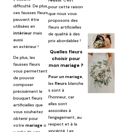
difficulté. De plus,
pour cette raison
ces fausses fleurs
que nous vous
peuvent être
proposons des
utilisées en
fleurs artificielles
intérieur
mais
de qualité à des
aussi
prix abordables !
en extérieur !
Quelles fleurs
De plus, les
choisir pour
fausses fleurs
mon mariage ?
vous permettent
Pour un mariage
,
de pouvoir
les
fleurs
blanche
composer
s sont à
précisément le
l'honneur, car
bouquet fleurs
elles sont
artificielles que
associées à
vous souhaitez
l'engagement, au
obtenir pour
respect et à la
votre
mariage
o
sincérité. Les
u celui de vos