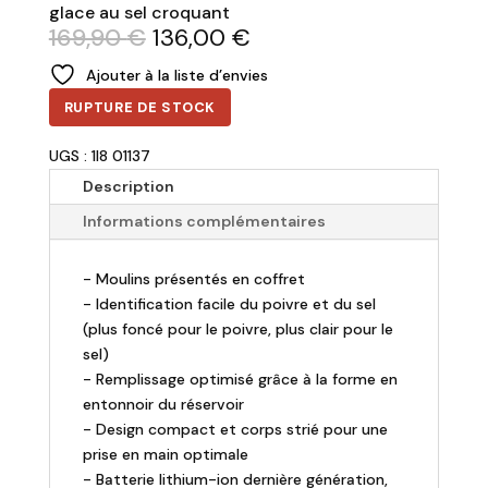
glace au sel croquant
Le
Le
169,90
€
136,00
€
prix
prix
Ajouter à la liste d’envies
initial
actuel
était :
est :
RUPTURE DE STOCK
169,90 €.
136,00 €.
UGS : 1I8 01137
Description
Informations complémentaires
- Moulins présentés en coffret
- Identification facile du poivre et du sel
(plus foncé pour le poivre, plus clair pour le
sel)
- Remplissage optimisé grâce à la forme en
entonnoir du réservoir
- Design compact et corps strié pour une
prise en main optimale
- Batterie lithium-ion dernière génération,