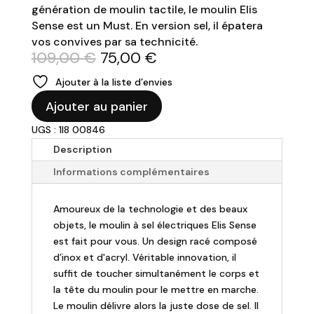
génération de moulin tactile, le moulin Elis
Sense est un Must. En version sel, il épatera
vos convives par sa technicité.
Le
Le
109,00
€
75,00
€
prix
prix
Ajouter à la liste d’envies
initial
actuel
quantité
était :
est :
Ajouter au panier
de
109,00 €.
75,00 €.
UGS : 1I8 00846
PEUGEOT
-
Description
Moulin
Informations complémentaires
à
sel
Amoureux de la technologie et des beaux
électrique
objets, le moulin à sel électriques Elis Sense
Inox
est fait pour vous. Un design racé composé
20cm
d’inox et d'acryl. Véritable innovation, il
ELIS
suffit de toucher simultanément le corps et
SENSE
la tête du moulin pour le mettre en marche.
Le moulin délivre alors la juste dose de sel. Il